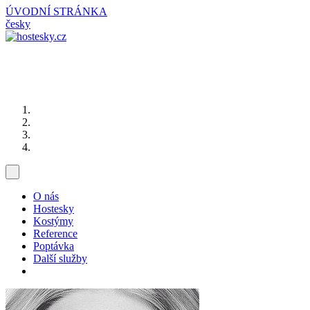
ÚVODNÍ STRÁNKA
česky
O nás
Hostesky
Kostýmy
Reference
Poptávka
Další služby