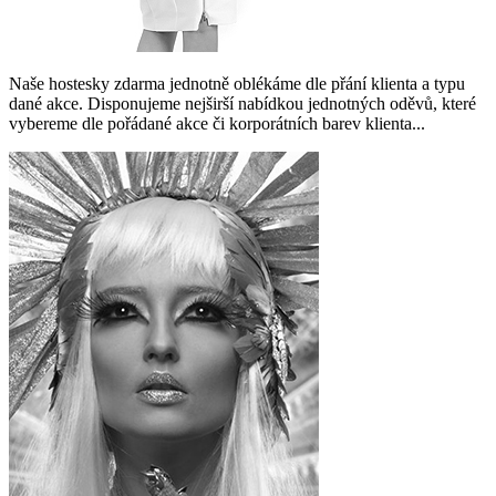
Naše hostesky zdarma jednotně oblékáme dle přání klienta a typu
dané akce. Disponujeme nejširší nabídkou jednotných oděvů, které
vybereme dle pořádané akce či korporátních barev klienta...